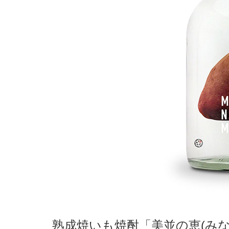
熟成焼いも焼酎「美並の恵(み