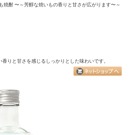
いも焼酎 〜～芳醇な焼いもの⾹りと甘さが広がります〜～
い香りと甘さを感じるしっかりとした味わいです。